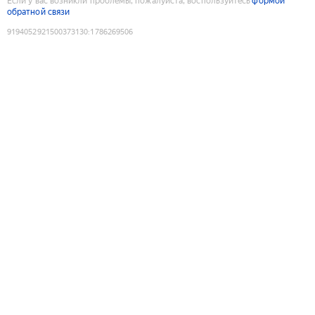
Если у вас возникли проблемы, пожалуйста, воспользуйтесь
формой
обратной связи
9194052921500373130
:
1786269506