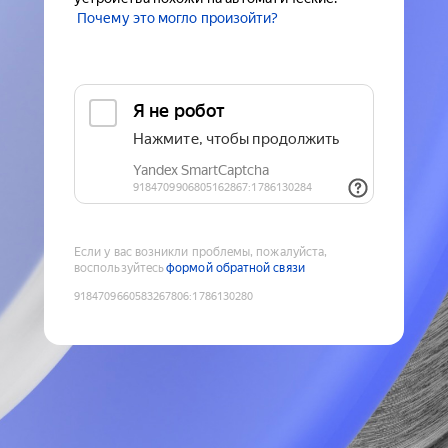
Почему это могло произойти?
Если у вас возникли проблемы, пожалуйста,
воспользуйтесь
формой обратной связи
9184709660583267806
:
1786130280