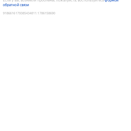
Если у вас возникли проблемы, пожалуйста, воспользуйтесь
формой
обратной связи
9186616179385434811
:
1786158690