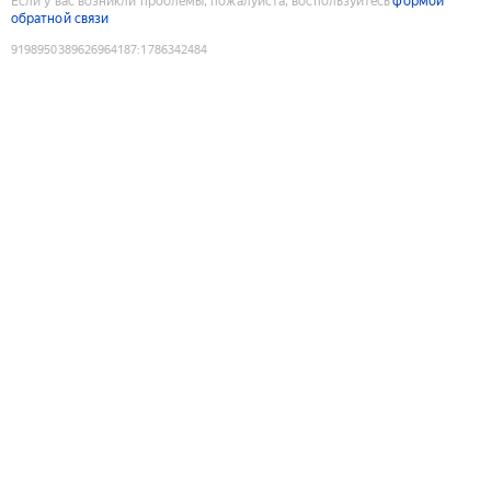
Если у вас возникли проблемы, пожалуйста, воспользуйтесь
формой
обратной связи
9198950389626964187
:
1786342484