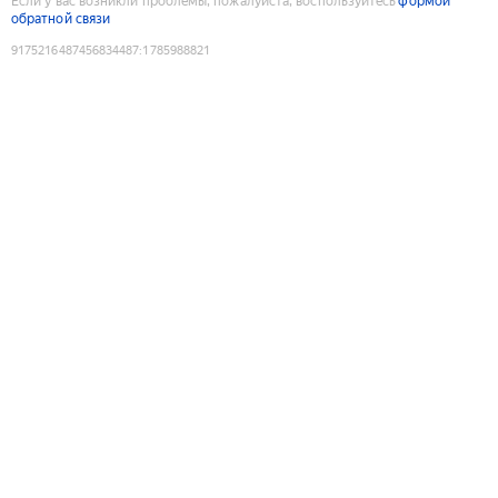
Если у вас возникли проблемы, пожалуйста, воспользуйтесь
формой
обратной связи
9175216487456834487
:
1785988821