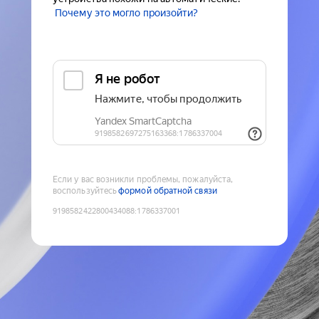
Почему это могло произойти?
Если у вас возникли проблемы, пожалуйста,
воспользуйтесь
формой обратной связи
9198582422800434088
:
1786337001