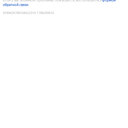
Если у вас возникли проблемы, пожалуйста, воспользуйтесь
формой
обратной связи
9189429788168422310
:
1786200616