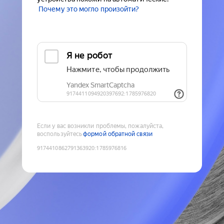
Почему это могло произойти?
Если у вас возникли проблемы, пожалуйста,
воспользуйтесь
формой обратной связи
9174410862791363920
:
1785976816