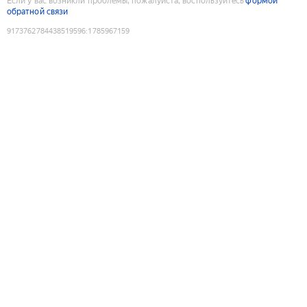
Если у вас возникли проблемы, пожалуйста, воспользуйтесь
формой
обратной связи
9173762784438519596
:
1785967159