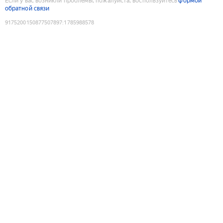
Если у вас возникли проблемы, пожалуйста, воспользуйтесь
формой
обратной связи
9175200150877507897
:
1785988578