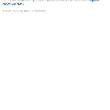
Если у вас возникли проблемы, пожалуйста, воспользуйтесь
формой
обратной связи
9181461565594537921
:
1786081880