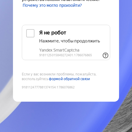
Почему это могло произойти?
Если у вас возникли проблемы, пожалуйста,
воспользуйтесь
формой обратной связи
9181124777881374154
:
1786076862