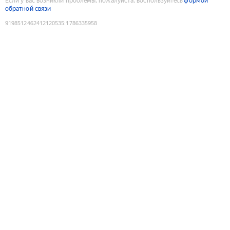
Если у вас возникли проблемы, пожалуйста, воспользуйтесь
формой
обратной связи
9198512462412120535
:
1786335958