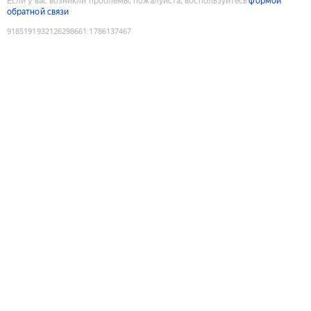
Если у вас возникли проблемы, пожалуйста, воспользуйтесь
формой
обратной связи
9185191932126298661
:
1786137467