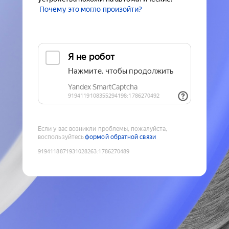
Почему это могло произойти?
Если у вас возникли проблемы, пожалуйста,
воспользуйтесь
формой обратной связи
9194118871931028263
:
1786270489