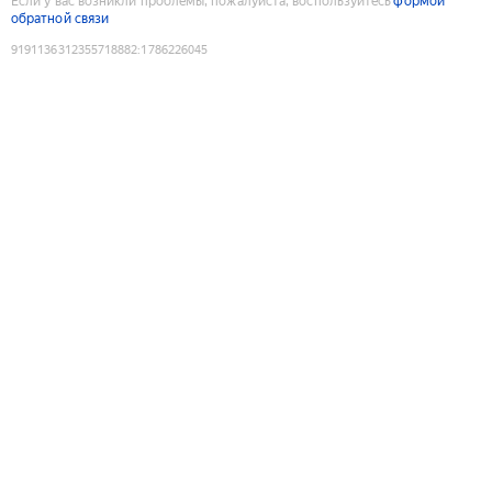
Если у вас возникли проблемы, пожалуйста, воспользуйтесь
формой
обратной связи
9191136312355718882
:
1786226045