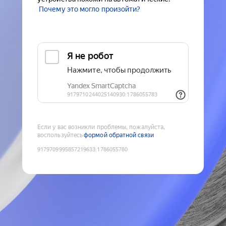
Почему это могло произойти?
Если у вас возникли проблемы, пожалуйста,
воспользуйтесь
формой обратной связи
9179709995857219633
:
1786055780