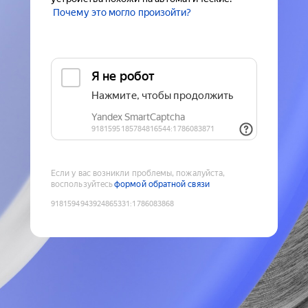
Почему это могло произойти?
Если у вас возникли проблемы, пожалуйста,
воспользуйтесь
формой обратной связи
9181594943924865331
:
1786083868