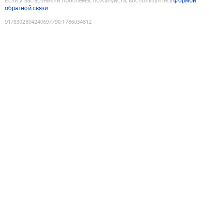
Если у вас возникли проблемы, пожалуйста, воспользуйтесь
формой
обратной связи
9178302894240697790
:
1786034812