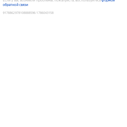
Если у вас возникли проблемы, пожалуйста, воспользуйтесь
формой
обратной связи
9178862978108888596
:
1786043158