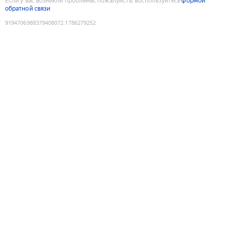
Если у вас возникли проблемы, пожалуйста, воспользуйтесь
формой
обратной связи
9194706988379408072
:
1786279252