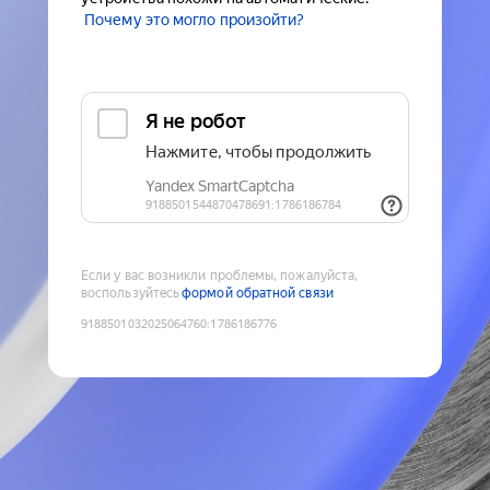
Почему это могло произойти?
Если у вас возникли проблемы, пожалуйста,
воспользуйтесь
формой обратной связи
9188501032025064760
:
1786186776