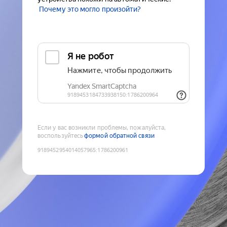
Почему это могло произойти?
Если у вас возникли проблемы, пожалуйста,
воспользуйтесь
формой обратной связи
9189452954014057965
:
1786200961