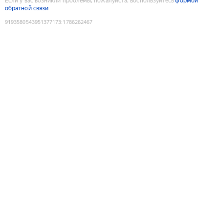
Если у вас возникли проблемы, пожалуйста, воспользуйтесь
формой
обратной связи
9193580543951377173
:
1786262467