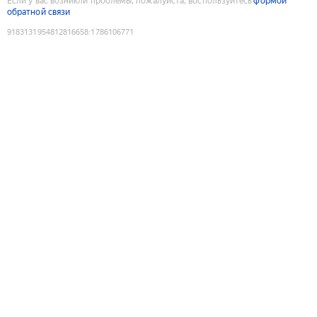
Если у вас возникли проблемы, пожалуйста, воспользуйтесь
формой
обратной связи
9183131954812816658
:
1786106771