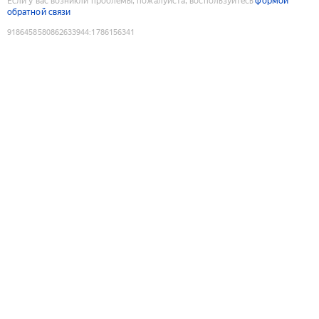
Если у вас возникли проблемы, пожалуйста, воспользуйтесь
формой
обратной связи
9186458580862633944
:
1786156341