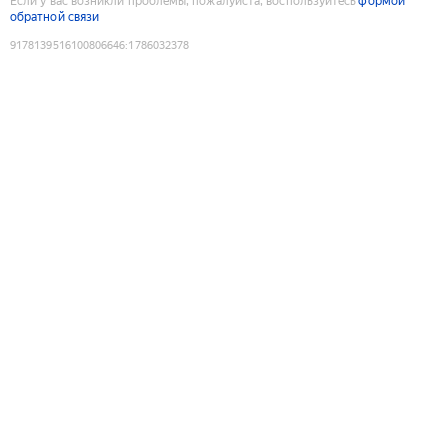
Если у вас возникли проблемы, пожалуйста, воспользуйтесь
формой
обратной связи
9178139516100806646
:
1786032378