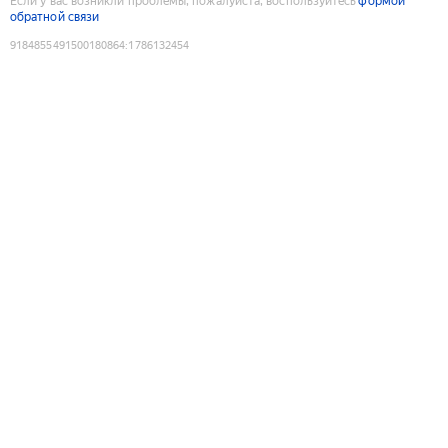
Если у вас возникли проблемы, пожалуйста, воспользуйтесь
формой
обратной связи
9184855491500180864
:
1786132454