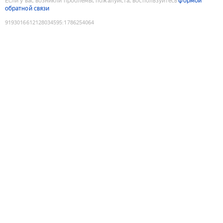
Если у вас возникли проблемы, пожалуйста, воспользуйтесь
формой
обратной связи
9193016612128034595
:
1786254064