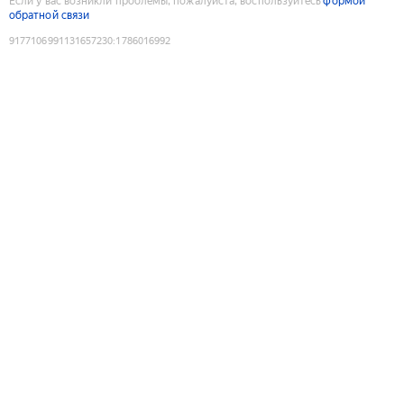
Если у вас возникли проблемы, пожалуйста, воспользуйтесь
формой
обратной связи
9177106991131657230
:
1786016992