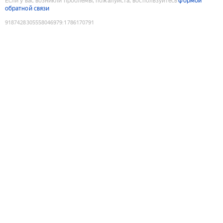
Если у вас возникли проблемы, пожалуйста, воспользуйтесь
формой
обратной связи
9187428305558046979
:
1786170791