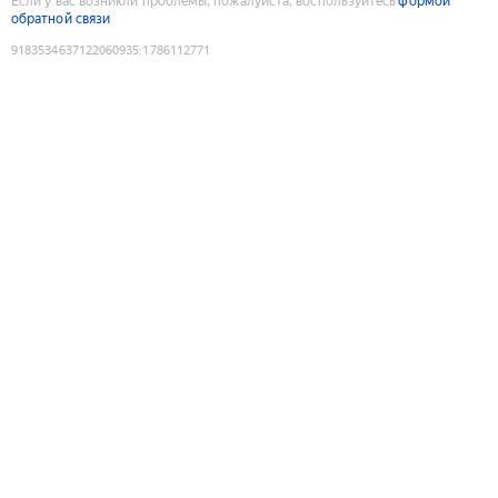
Если у вас возникли проблемы, пожалуйста, воспользуйтесь
формой
обратной связи
9183534637122060935
:
1786112771