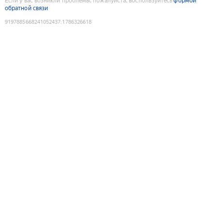
Если у вас возникли проблемы, пожалуйста, воспользуйтесь
формой
обратной связи
9197885668241052437
:
1786326618