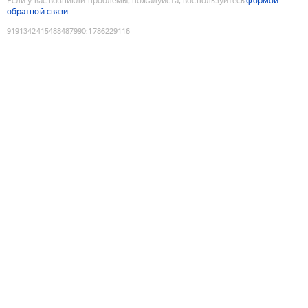
Если у вас возникли проблемы, пожалуйста, воспользуйтесь
формой
обратной связи
9191342415488487990
:
1786229116