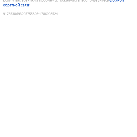
Если у вас возникли проблемы, пожалуйста, воспользуйтесь
формой
обратной связи
9176538693205755826
:
1786008524