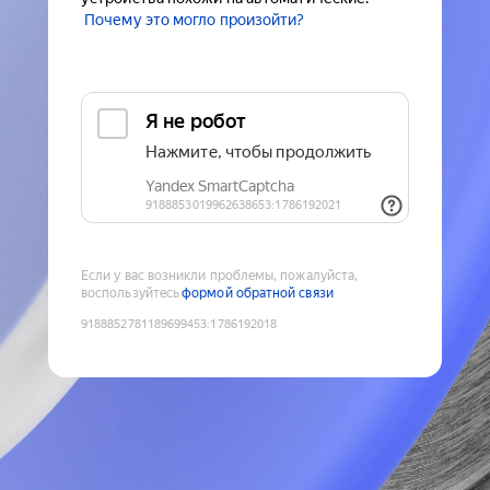
Почему это могло произойти?
Если у вас возникли проблемы, пожалуйста,
воспользуйтесь
формой обратной связи
9188852781189699453
:
1786192018