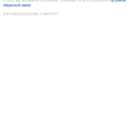
Если у вас возникли проблемы, пожалуйста, воспользуйтесь
формой
обратной связи
9181199203222291981
:
1786077971