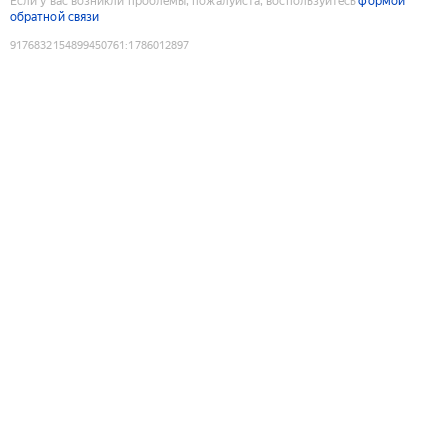
Если у вас возникли проблемы, пожалуйста, воспользуйтесь
формой
обратной связи
9176832154899450761
:
1786012897