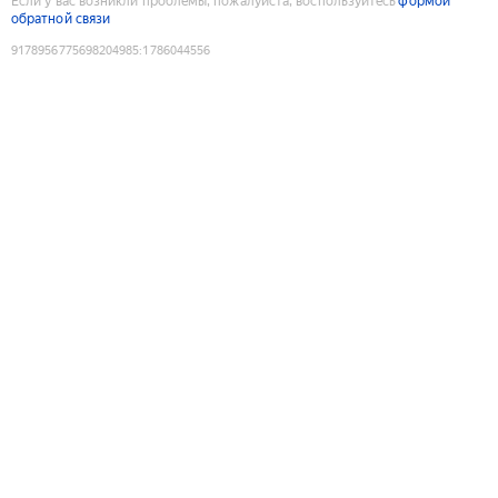
Если у вас возникли проблемы, пожалуйста, воспользуйтесь
формой
обратной связи
9178956775698204985
:
1786044556