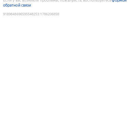
Если у вас возникли проблемы, пожалуйста, воспользуйтесь
формой
обратной связи
9189848696595548253
:
1786206858