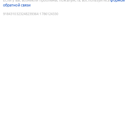
Если у вас возникли проблемы, пожалуйста, воспользуйтесь
формой
обратной связи
9184310323248239364
:
1786124330