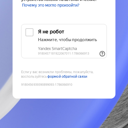
Почему это могло произойти?
Если у вас возникли проблемы, пожалуйста,
воспользуйтесь
формой обратной связи
9180456939390899093
:
1786066910