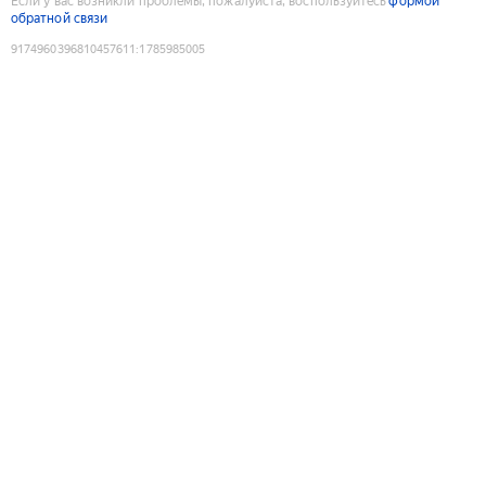
Если у вас возникли проблемы, пожалуйста, воспользуйтесь
формой
обратной связи
9174960396810457611
:
1785985005