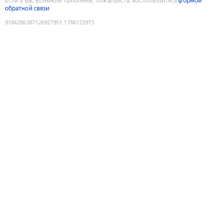
Если у вас возникли проблемы, пожалуйста, воспользуйтесь
формой
обратной связи
9184286387126927951
:
1786123973