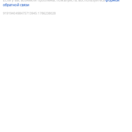
Если у вас возникли проблемы, пожалуйста, воспользуйтесь
формой
обратной связи
9191940498475713945
:
1786238028