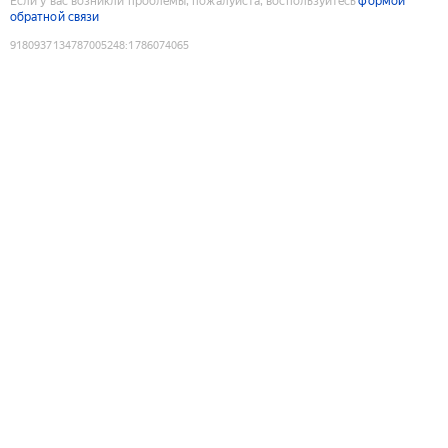
Если у вас возникли проблемы, пожалуйста, воспользуйтесь
формой
обратной связи
9180937134787005248
:
1786074065