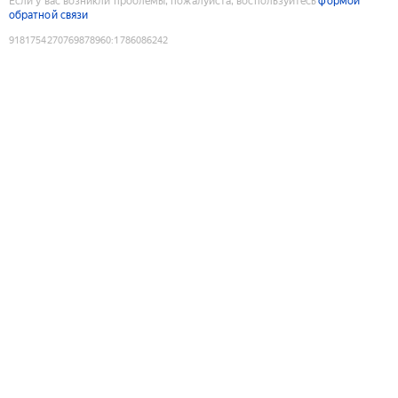
Если у вас возникли проблемы, пожалуйста, воспользуйтесь
формой
обратной связи
9181754270769878960
:
1786086242