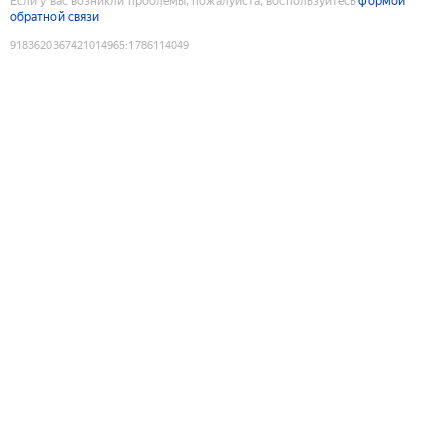
Если у вас возникли проблемы, пожалуйста, воспользуйтесь
формой
обратной связи
9183620367421014965
:
1786114049