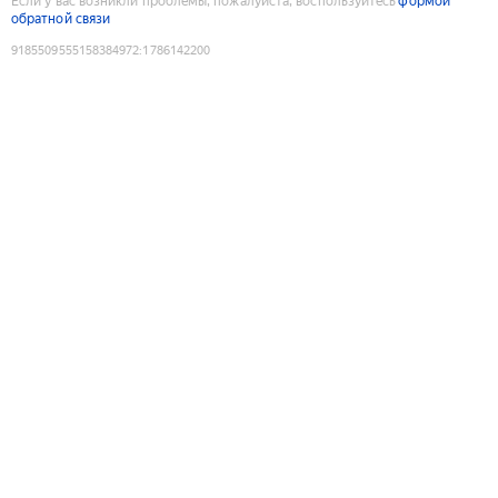
Если у вас возникли проблемы, пожалуйста, воспользуйтесь
формой
обратной связи
9185509555158384972
:
1786142200