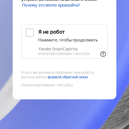
Почему это могло произойти?
Если у вас возникли проблемы, пожалуйста,
воспользуйтесь
формой обратной связи
9184187642070696449
:
1786122502